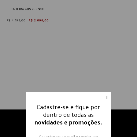
CADEIRA PAPYRUS 5830
R$ 4.192,00
R$ 2.096,00
Cadastre-se e fique por
dentro de todas as
novidades e promoções.
Receba nossos e-mails e fique
por dentro
de todas as
Cadastre seu e-mail e receba em