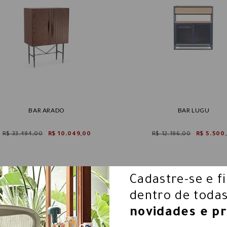
BAR ARADO
BAR LUGU
R$ 33.494,00
R$ 10.049,00
R$ 12.196,00
R$ 5.500
Cadastre-se e f
dentro de todas
novidades e p