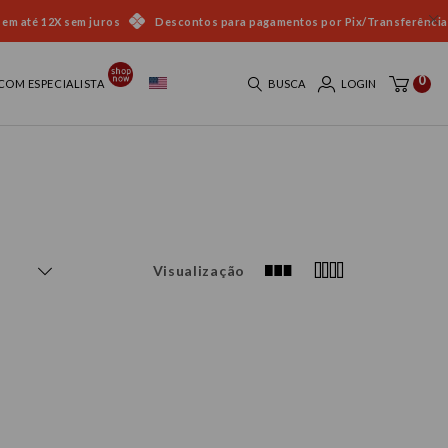
 em até 12X sem juros
Descontos para pagamentos por Pix/Transferência
0
COM ESPECIALISTA
BUSCA
LOGIN
Visualização