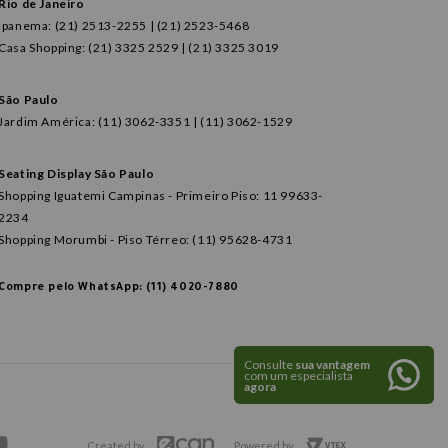
Rio de Janeiro
Ipanema: (21) 2513-2255 | (21) 2523-5468
Casa Shopping: (21) 3325 2529 | (21) 3325 3019
São Paulo
Jardim América: (11) 3062-3351 | (11) 3062-1529
Seating Display São Paulo
Shopping Iguatemi Campinas - Primeiro Piso: 11 99633-
2234
Shopping Morumbi - Piso Térreo: (11) 95628-4731
Compre pelo WhatsApp: (11) 4020-7880
Consulte
sua vantagem
com um especialista
agora
Created by
Powered by