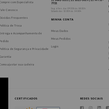
Compre com Especialista
7721
Seg. à Sex. das 09:00h às 18:00h
Fale Conosco
Sábado das 10:00h às 14:00h
Dúvidas Frequentes
MINHA CONTA
Política de Troca
Meus Dados
Entrega e Acompanhamento de
Meus Pedidos
Pedido
Login
Política de Segurança e Privacidade
Garantia
Como ajustar sua cadeira
CERTIFICADOS
REDES SOCIAIS