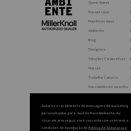
Quem Somos
Nossas Lojas
Manifesto Novo
Ambiente
Blog
Designers
Soluções Corporativas
Marcas
Trabalhe Conosco
Novo Ambiente na mídia
Autorizo o recebimento de mensagens de marketing
personalizadas por e-mail da Novo Ambiente. Ao
FORMAS DE PAGAMENTO
clicar em prosseguir, você concorda com os termos e
condições de navegação de
Política de Segurança e