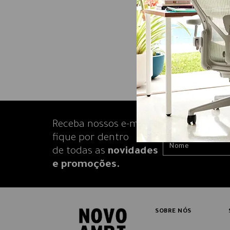
Receba nossos e-mails e
fique por dentro
de todas as
novidades
e promoções.
SOBRE NÓS