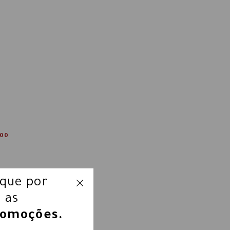
,00
ique por
 as
romoções.