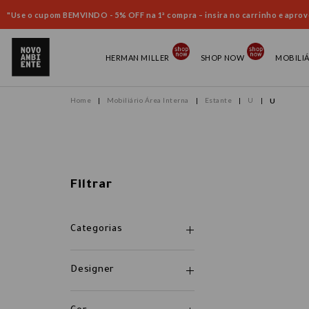
"Use o cupom BEMVINDO - 5% OFF na 1ª compra – insira no carrinho e aprove
HERMAN MILLER
SHOP NOW
MOBILI
Mobiliário Área Interna
Estante
U
U
Filtrar
Categorias
Designer