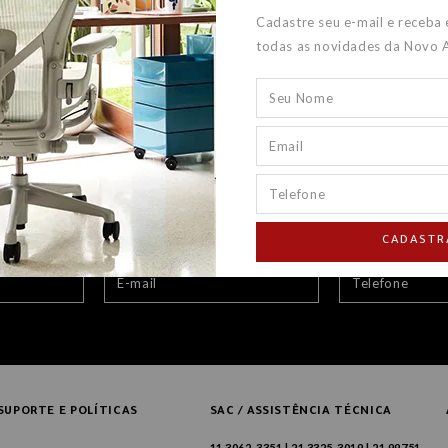
Cadastre seu e-mail e receba
todas as novidades da Novo 
CADASTR
SUPORTE E POLÍTICAS
SAC / ASSISTÊNCIA TÉCNICA
11 3062-3351 | 21 3325-3019 | 21 99751-