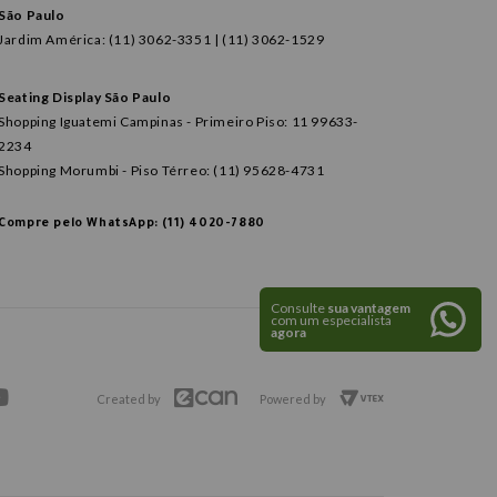
São Paulo
Jardim América: (11) 3062-3351 | (11) 3062-1529
Seating Display São Paulo
Shopping Iguatemi Campinas - Primeiro Piso: 11 99633-
2234
Shopping Morumbi - Piso Térreo: (11) 95628-4731
Compre pelo WhatsApp: (11) 4020-7880
Consulte
sua vantagem
com um especialista
agora
Created by
Powered by