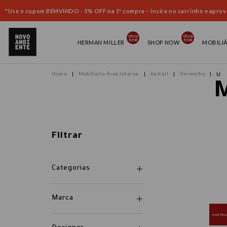
"Use o cupom BEMVINDO - 5% OFF na 1ª compra – insira no carrinho e aprove
HERMAN MILLER
SHOP NOW
MOBILI
Mobiliário Área Interna
Kartell
Vermelho
U
M
Filtrar
Categorias
Marca
KARTEL