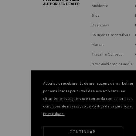
Ambiente
Blog
Designers
Soluções Corporativas
Marcas
Trabalhe Conosco
Novo Ambiente na mídia
Autorizo o recebimento de mensagens de marketing
personalizadas por e-mail da Novo Ambiente. Ao
FORMAS DE PAGAMENTO
clicar em prosseguir, você concorda com os termos e
condições de navegação de
Política de Segurança e
Privacidade.
CONTINUAR