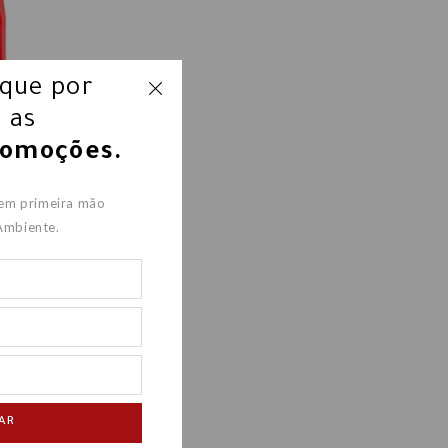
ique por
 as
romoções.
 4856
 em primeira mão
Ambiente.
00
AR