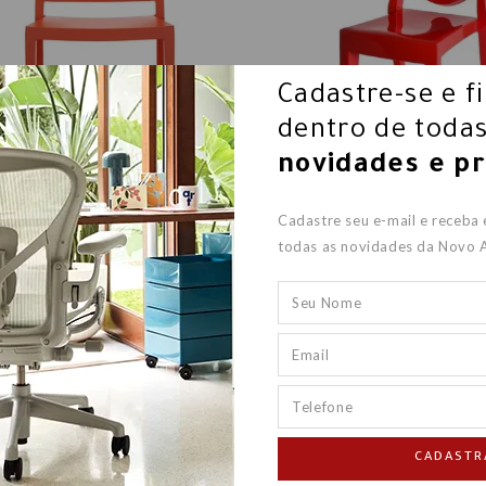
Cadastre-se e f
dentro de todas
novidades e p
CADEIRA LIZZ 4868
CADEIRA VICTORIA GHOST
Cadastre seu e-mail e receba
todas as novidades da Novo 
R$ 3.256,00
R$ 1.628,00
R$ 3.245,00
R$ 1.623,
CADASTR