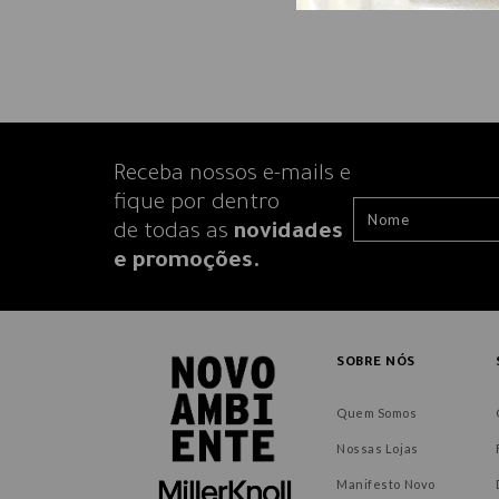
Receba nossos e-mails e
fique por dentro
de todas as
novidades
e promoções.
SOBRE NÓS
Quem Somos
Nossas Lojas
Manifesto Novo