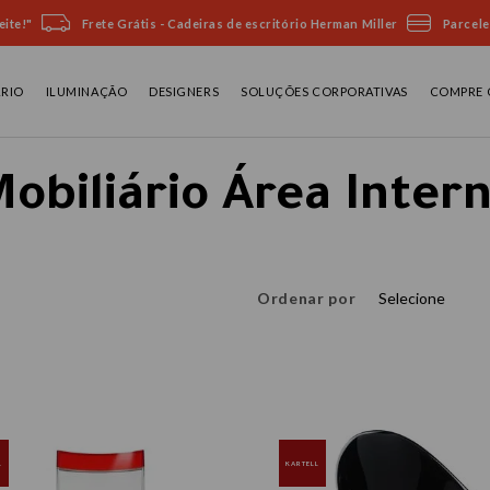
ite!"
Frete Grátis - Cadeiras de escritório Herman Miller
Parcele
ÁRIO
ILUMINAÇÃO
DESIGNERS
SOLUÇÕES CORPORATIVAS
COMPRE 
obiliário Área Inter
Ordenar por
Selecione
L
KARTELL