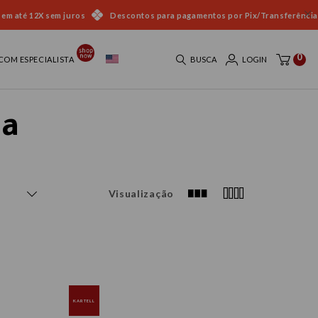
 em até 12X sem juros
Descontos para pagamentos por Pix/Transferência
0
COM ESPECIALISTA
BUSCA
LOGIN
na
Visualização
KARTELL