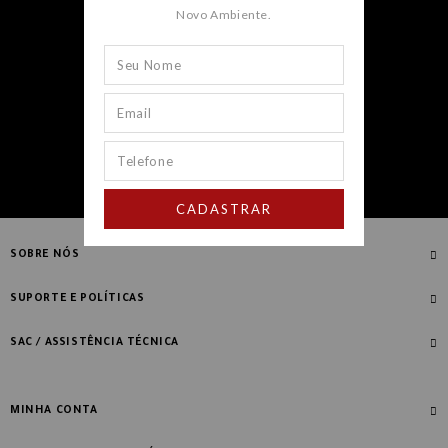
Novo Ambiente.
CADASTRAR
CADASTRAR
SOBRE NÓS
Quem Somos
SUPORTE E POLÍTICAS
Nossas Lojas
Compre com Especialista
SAC / ASSISTÊNCIA TÉCNICA
Manifesto Novo Ambiente
Fale Conosco
Blog
Dúvidas Frequentes
MINHA CONTA
Designers
Política de Troca