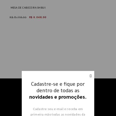
MESA DE CABECEIRA SHIBUI
R$ 15.118,00
R$ 6.048,00
Cadastre-se e fique por
Receba nossos e-mails e fique
dentro de todas as
por dentro
de todas as
novidades e promoções.
novidades e promoções.
Cadastre seu e-mail e receba em
primeira mão todas as novidades da