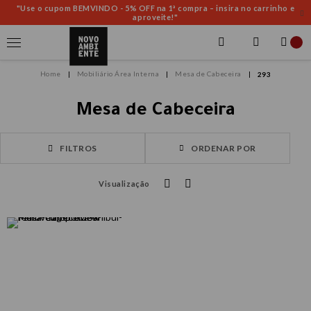
"Use o cupom BEMVINDO - 5% OFF na 1ª compra – insira no carrinho e
aproveite!"
Mobiliário Área Interna
Mesa de Cabeceira
293
Mesa de Cabeceira
FILTROS
ORDENAR POR
Visualização