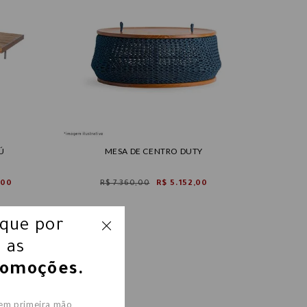
Ú
MESA DE CENTRO DUTY
,00
R$ 7.360,00
R$ 5.152,00
ique por
 as
romoções.
 em primeira mão