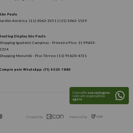
São Paulo
Jardim América: (11) 3062-3351 | (11) 3062-1529
Seating Display São Paulo
Shopping Iguatemi Campinas - Primeiro Piso: 11 99633-
2234
Shopping Morumbi - Piso Térreo: (11) 95628-4731
Compre pelo WhatsApp: (11) 4020-7880
Consulte
sua vantagem
com um especialista
agora
Created by
Powered by