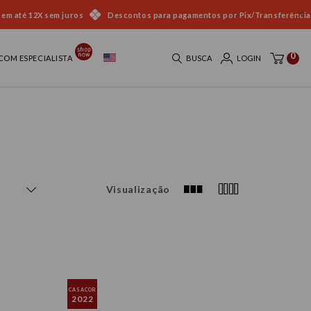
 em até 12X sem juros
Descontos para pagamentos por Pix/Transferência
0
COM ESPECIALISTA
BUSCA
LOGIN
Visualização