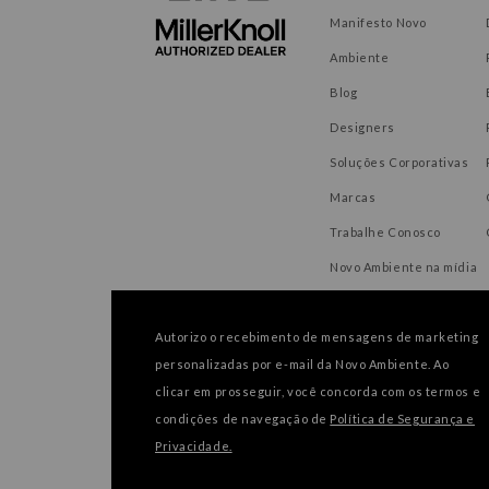
Manifesto Novo
Ambiente
Blog
Designers
Soluções Corporativas
Marcas
Trabalhe Conosco
Novo Ambiente na mídia
Autorizo o recebimento de mensagens de marketing
personalizadas por e-mail da Novo Ambiente. Ao
FORMAS DE PAGAMENTO
clicar em prosseguir, você concorda com os termos e
condições de navegação de
Política de Segurança e
Privacidade.