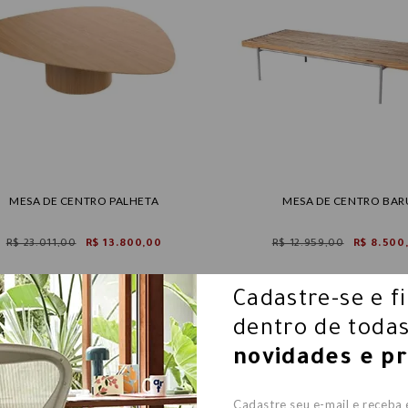
MESA DE CENTRO PALHETA
MESA DE CENTRO BAR
R$ 23.011,00
R$ 13.800,00
R$ 12.959,00
R$ 8.500
Cadastre-se e f
dentro de todas
novidades e p
Cadastre seu e-mail e receba