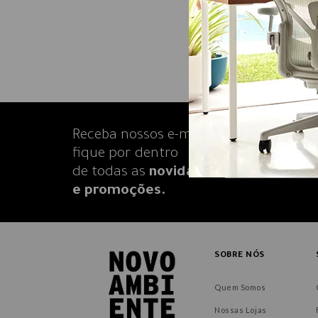
Receba nossos e-mails e
fique por dentro
de todas as
novidades
e promoções.
SOBRE NÓS
Quem Somos
Nossas Lojas