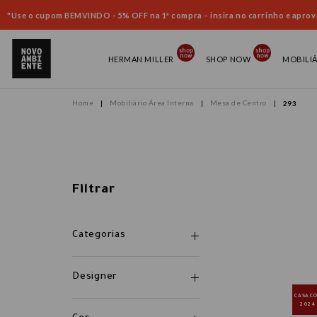
"Use o cupom BEMVINDO - 5% OFF na 1ª compra – insira no carrinho e aprove
HERMAN MILLER
SHOP NOW
MOBILI
Mobiliário Área Interna
Mesa de Centro
293
Filtrar
Categorias
Designer
CASAC
2024