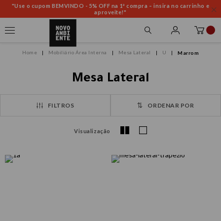
"Use o cupom BEMVINDO - 5% OFF na 1ª compra – insira no carrinho e
aproveite!"
Mobiliário Área Interna
Mesa Lateral
U
Marrom
Mesa Lateral
FILTROS
ORDENAR POR
Visualização