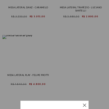
MESA LATERAL DANZ - CARAMELO
MESA LATERAL TRAPÉZIO - LUCIANO
SANTELLI
R$ 3.550,00
R$ 3.013,00
R$ 5.980,00
R$ 2.800,00
MESA LATERAL PLAY - FELIPE PROTTI
R$ 7.840,00
R$ 4.800,00