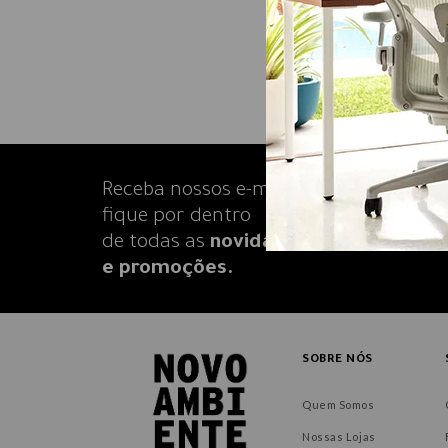
Receba nossos e-mails e
fique por dentro
de todas as
novidades
e promoções.
SOBRE NÓS
Quem Somos
Nossas Lojas