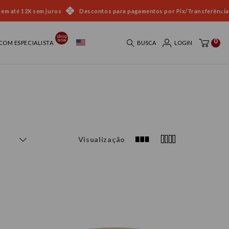
 em até 12X sem juros
Descontos para pagamentos por Pix/Transferência
0
COM ESPECIALISTA
BUSCA
LOGIN
Visualização