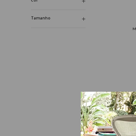
Cor
Tamanho
M