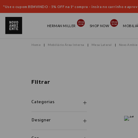
"Use o cupom BEMVINDO - 5% OFF na 1ª compra – insira no carrinho e aprove
HERMAN MILLER
SHOP NOW
MOBILI
Mobiliário Área Interna
Mesa Lateral
Novo Ambie
Filtrar
Categorias
Designer