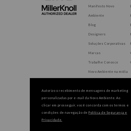
Manifesto Novo
Ambiente
Blog
Designers
Soluções Corporativas
Marcas
Trabalhe Conosco
Novo Ambiente na mídia
Autorizo o recebimento de mensagens de marketing
personalizadas por e-mail da Novo Ambiente. Ao
FORMAS DE PAGAMENTO
clicar em prosseguir, você concorda com os termos e
condições de navegação de
Política de Segurança e
Privacidade.