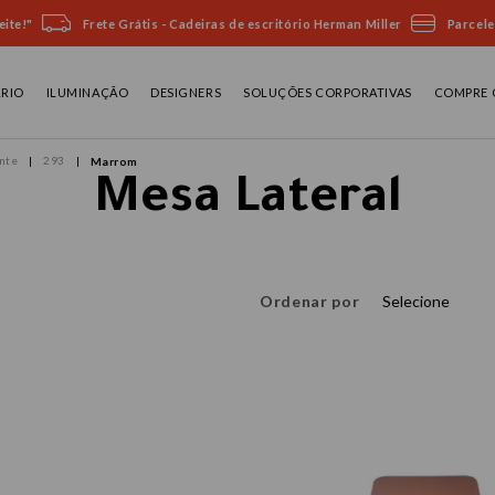
ite!"
Frete Grátis - Cadeiras de escritório Herman Miller
Parcele
ÁRIO
ILUMINAÇÃO
DESIGNERS
SOLUÇÕES CORPORATIVAS
COMPRE 
nte
293
Marrom
Mesa Lateral
Ordenar por
Selecione