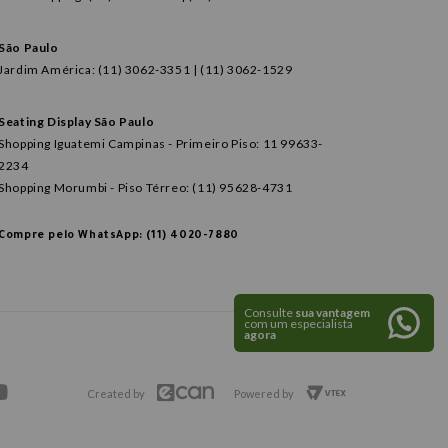
São Paulo
Jardim América: (11) 3062-3351 | (11) 3062-1529
Seating Display São Paulo
Shopping Iguatemi Campinas - Primeiro Piso: 11 99633-
2234
Shopping Morumbi - Piso Térreo: (11) 95628-4731
Compre pelo WhatsApp: (11) 4020-7880
Consulte
sua vantagem
com um especialista
agora
Created by
Powered by