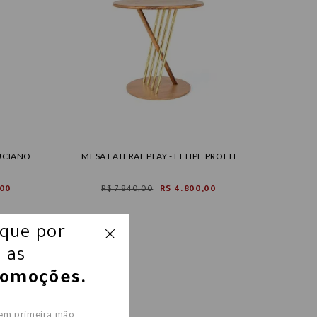
LUCIANO
MESA LATERAL PLAY - FELIPE PROTTI
,00
R$ 7.840,00
R$ 4.800,00
ique por
 as
romoções.
 em primeira mão