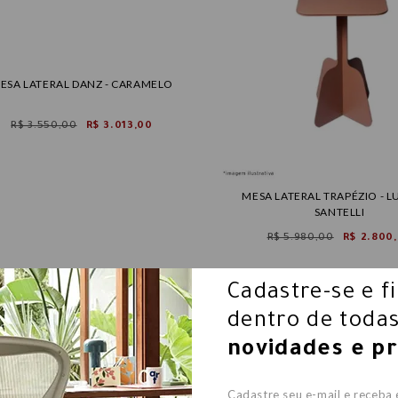
ESA LATERAL DANZ - CARAMELO
R$ 3.550,00
R$ 3.013,00
MESA LATERAL TRAPÉZIO - 
SANTELLI
R$ 5.980,00
R$ 2.800
Cadastre-se e f
dentro de todas
novidades e p
Cadastre seu e-mail e receba