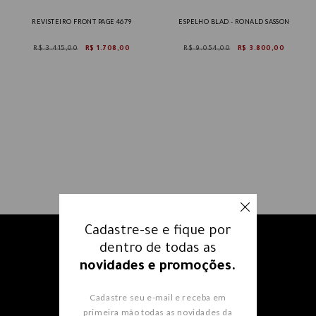
REVISTEIRO FRONT PAGE 4679
ESPELHO BLAD - RONALD SASSON
R$ 3.415,00
R$ 1.708,00
R$ 9.054,00
R$ 3.800,00
Cadastre-se e fique por
Receba nossos e-mails e fique
dentro de todas as
por dentro
de todas as
novidades e promoções.
novidades e promoções.
Cadastre seu e-mail e receba em
primeira mão todas as novidades da