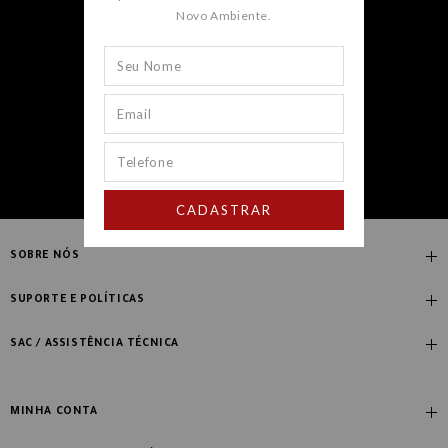
Novo Ambiente.
CADASTRAR
CADASTRAR
SOBRE NÓS
Quem Somos
SUPORTE E POLÍTICAS
Nossas Lojas
Compre com Especialista
SAC / ASSISTÊNCIA TÉCNICA
Manifesto Novo Ambiente
Fale Conosco
Blog
Dúvidas Frequentes
MINHA CONTA
Designers
Política de Troca