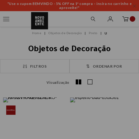
"Use o cupom BEMVINDO - 5% OFF na 1ª compra – insira no carrinho e
aproveite!"
Objetos de Decoração
Preto
U
Objetos de Decoração
FILTROS
ORDENAR POR
Visualização
KARTELL