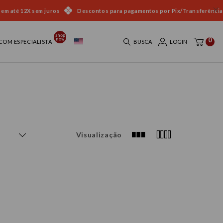
 em até 12X sem juros
Descontos para pagamentos por Pix/Transferência
0
COM ESPECIALISTA
BUSCA
LOGIN
Visualização