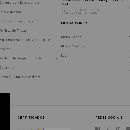
Compre com Especialista
7721
Seg. à Sex. das 09:00h às 18:00h
Fale Conosco
Sábado das 10:00h às 14:00h
Dúvidas Frequentes
MINHA CONTA
Política de Troca
Meus Dados
Entrega e Acompanhamento de
Meus Pedidos
Pedido
Login
Política de Segurança e Privacidade
Garantia
Como ajustar sua cadeira
CERTIFICADOS
REDES SOCIAIS