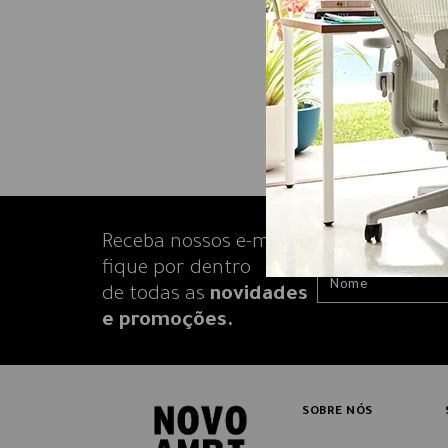
Receba nossos e-mails e
fique por dentro
de todas as
novidades
e promoções.
SOBRE NÓS