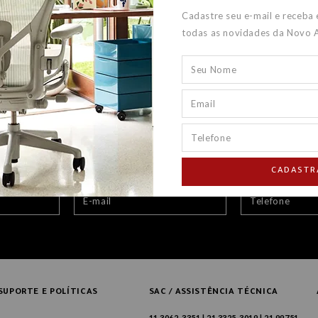
Cadastre seu e-mail e receba
todas as novidades da Novo 
CADASTR
SUPORTE E POLÍTICAS
SAC / ASSISTÊNCIA TÉCNICA
11 3062-3351 | 21 3325-3019 | 21 99751-