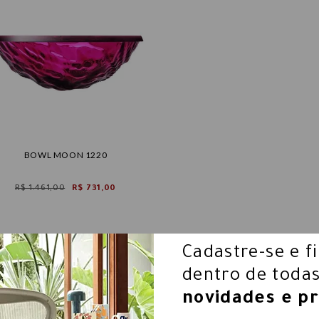
BOWL MOON 1220
R$ 1.461,00
R$ 731,00
Cadastre-se e f
dentro de todas
novidades e p