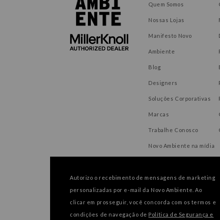
Quem Somos
Nossas Lojas
Manifesto Novo
Ambiente
Blog
Designers
Soluções Corporativas
Marcas
Trabalhe Conosco
Novo Ambiente na mídia
Autorizo o recebimento de mensagens de marketing
personalizadas por e-mail da Novo Ambiente. Ao
FORMAS DE PAGAMENTO
clicar em prosseguir, você concorda com os termos e
condições de navegação de
Política de Segurança e