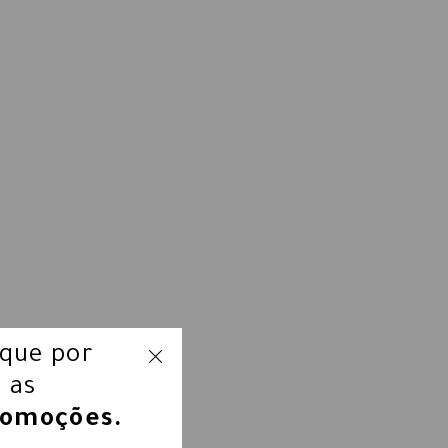
ique por
 as
romoções.