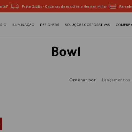
ite!"
Frete Grátis - Cadeiras de escritório Herman Miller
Parcele
ÁRIO
ILUMINAÇÃO
DESIGNERS
SOLUÇÕES CORPORATIVAS
COMPRE 
Bowl
Ordenar por
Lançamentos
L