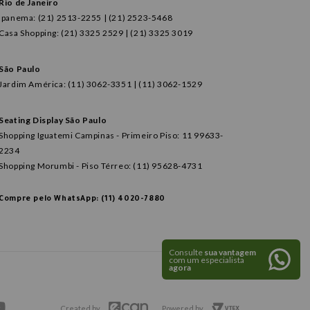
Rio de Janeiro
Ipanema: (21) 2513-2255 | (21) 2523-5468
Casa Shopping: (21) 3325 2529 | (21) 3325 3019
São Paulo
Jardim América: (11) 3062-3351 | (11) 3062-1529
Seating Display São Paulo
Shopping Iguatemi Campinas - Primeiro Piso: 11 99633-
2234
Shopping Morumbi - Piso Térreo: (11) 95628-4731
Compre pelo WhatsApp: (11) 4020-7880
Consulte
sua vantagem
com um especialista
agora
Created by
Powered by