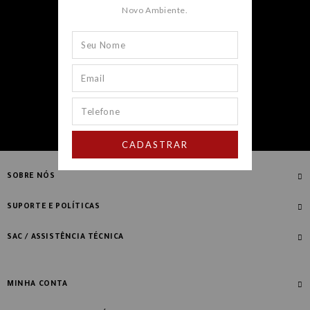
Novo Ambiente.
CADASTRAR
CADASTRAR
SOBRE NÓS
Quem Somos
SUPORTE E POLÍTICAS
Nossas Lojas
Compre com Especialista
SAC / ASSISTÊNCIA TÉCNICA
Manifesto Novo Ambiente
Fale Conosco
Blog
Dúvidas Frequentes
MINHA CONTA
Designers
Política de Troca