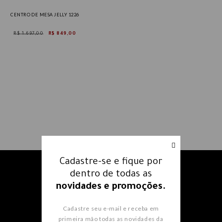
CENTRO DE MESA JELLY 1226
R$ 1.697,00
R$ 849,00
Cadastre-se e fique por
Receba nossos e-mails e fique
dentro de todas as
por dentro
de todas as
novidades e promoções.
novidades e promoções.
Cadastre seu e-mail e receba em
primeira mão todas as novidades da