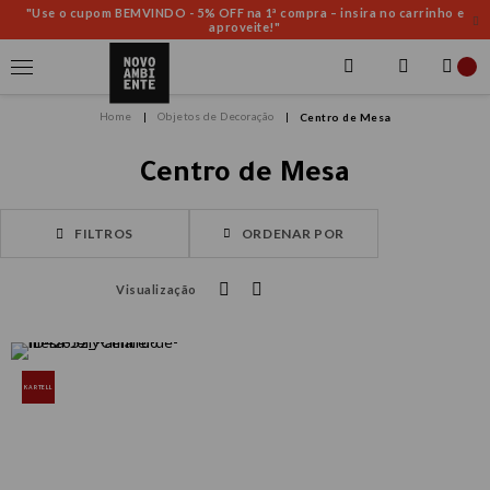
"Use o cupom BEMVINDO - 5% OFF na 1ª compra – insira no carrinho e
aproveite!"
Objetos de Decoração
Centro de Mesa
Centro de Mesa
FILTROS
ORDENAR POR
Visualização
KARTELL