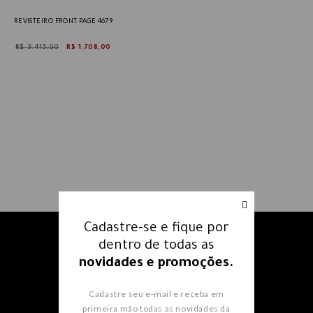
REVISTEIRO FRONT PAGE 4679
R$ 3.415,00
R$ 1.708,00
Cadastre-se e fique por
Receba nossos e-mails e fique
dentro de todas as
por dentro
de todas as
novidades e promoções.
novidades e promoções.
Cadastre seu e-mail e receba em
primeira mão todas as novidades da