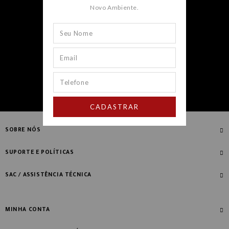
Novo Ambiente.
CADASTRAR
CADASTRAR
SOBRE NÓS
Quem Somos
SUPORTE E POLÍTICAS
Nossas Lojas
Compre com Especialista
SAC / ASSISTÊNCIA TÉCNICA
Manifesto Novo Ambiente
Fale Conosco
Blog
Dúvidas Frequentes
MINHA CONTA
Designers
Política de Troca