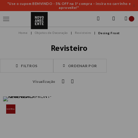
"Use o cupom BEMVINDO - 5% OFF na 1ª compra – insira no carrinho e
aproveite!"
Objetos de Decoração
Revisteiro
Desing Front
Revisteiro
FILTROS
ORDENAR POR
Visualização
KARTELL