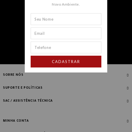
Novo Ambiente.
CADASTRAR
CADASTRAR
SOBRE NÓS
Quem Somos
SUPORTE E POLÍTICAS
Nossas Lojas
Compre com Especialista
SAC / ASSISTÊNCIA TÉCNICA
Manifesto Novo Ambiente
Fale Conosco
Blog
Dúvidas Frequentes
MINHA CONTA
Designers
Política de Troca