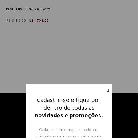
REVISTEIRO FRONT PAGE 4679
R$ 3.415,00
R$ 1.708,00
Cadastre-se e fique por
Receba nossos e-mails e fique
dentro de todas as
por dentro
de todas as
novidades e promoções.
novidades e promoções.
Cadastre seu e-mail e receba em
primeira mão todas as novidades da