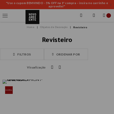
"Use o cupom BEMVINDO - 5% OFF na 1ª compra – insira no carrinho e
aproveite!"
Objetos de Decoração
Revisteiro
Revisteiro
FILTROS
ORDENAR POR
Visualização
KARTELL