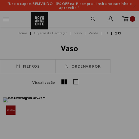
"Use o cupom BEMVINDO - 5% OFF na 1ª compra – insira no carrinho e
aproveite!"
Objetos de Decoração
Vaso
Verde
U
293
Vaso
FILTROS
ORDENAR POR
Visualização
KARTELL