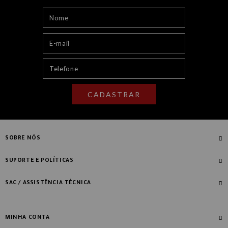
CADASTRAR
SOBRE NÓS
Quem Somos
SUPORTE E POLÍTICAS
Nossas Lojas
Compre com Especialista
SAC / ASSISTÊNCIA TÉCNICA
Manifesto Novo Ambiente
Fale Conosco
Blog
Dúvidas Frequentes
MINHA CONTA
Designers