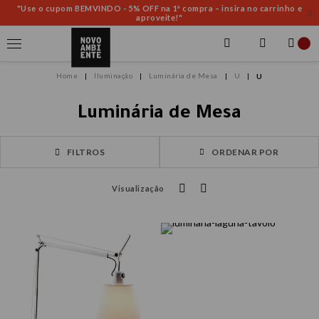
"Use o cupom BEMVINDO - 5% OFF na 1ª compra – insira no carrinho e
aproveite!"
Iluminação
Luminária de Mesa
U
U
Luminária de Mesa
FILTROS
ORDENAR POR
Visualização