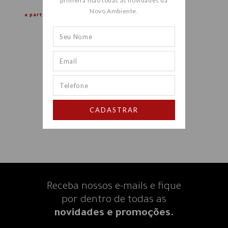
primeira mão todas as novidades da
Novo Ambiente.
a partir de
R$ 21.338,00
CADASTRAR
Receba nossos e-mails e fique
por dentro
de todas as
novidades e promoções.