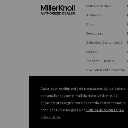
Manifesto Novo
Ambiente
Blog
Designers
Soluções Corporativas
Marcas
Trabalhe Conosco
Novo Ambiente na mídia
Autorizo o recebimento de mensagens de marketing
personalizadas por e-mail da Novo Ambiente. Ao
FORMAS DE PAGAMENTO
clicar em prosseguir, você concorda com os termos e
condições de navegação de
Política de Segurança e
Privacidade.