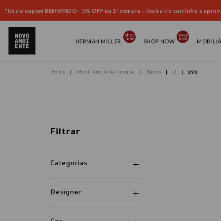
"Use o cupom BEMVINDO - 5% OFF na 1ª compra – insira no carrinho e aprove
HERMAN MILLER
SHOP NOW
MOBILI
Mobiliário Área Interna
Banco
U
293
Filtrar
Categorias
Designer