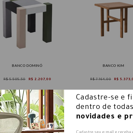
BANCO DOMINÓ
BANCO KIM
R$ 5.505,50
R$ 2.207,00
R$ 7.164,00
R$ 5.373,
Cadastre-se e f
dentro de todas
novidades e p
Cadastre seu e-mail e receba