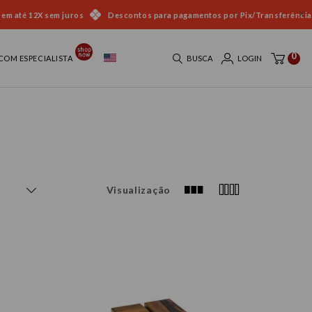
 em até 12X sem juros
Descontos para pagamentos por Pix/Transferência
0
COM ESPECIALISTA
BUSCA
LOGIN
Visualização