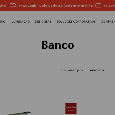
ite!"
Frete Grátis - Cadeiras de escritório Herman Miller
Parcele
ÁRIO
ILUMINAÇÃO
DESIGNERS
SOLUÇÕES CORPORATIVAS
COMPRE 
Banco
Ordenar por
Selecione
CASACOR
2024