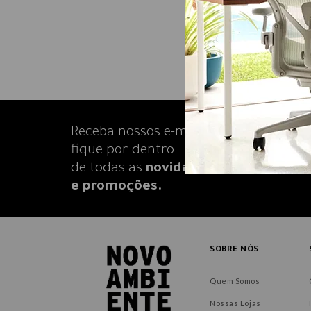
Receba nossos e-mails e
fique por dentro
de todas as
novidades
e promoções.
SOBRE NÓS
Quem Somos
Nossas Lojas