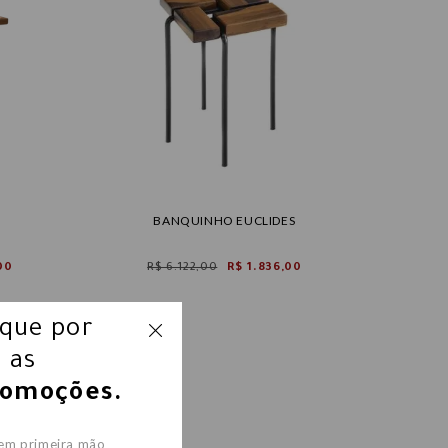
BANQUINHO EUCLIDES
00
R$ 6.122,00
R$ 1.836,00
ique por
 as
romoções.
 em primeira mão