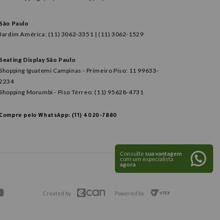
São Paulo
Jardim América: (11) 3062-3351 | (11) 3062-1529
Seating Display São Paulo
Shopping Iguatemi Campinas - Primeiro Piso: 11 99633-
2234
Shopping Morumbi - Piso Térreo: (11) 95628-4731
Compre pelo WhatsApp: (11) 4020-7880
Consulte
sua vantagem
com um especialista
agora
Created by
Powered by